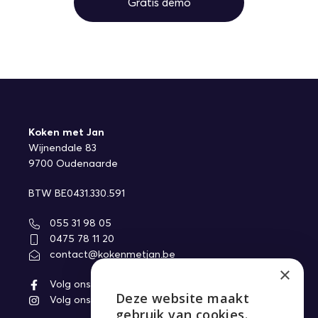
Gratis demo
Koken met Jan
Wijnendale 83
9700 Oudenaarde
BTW BE0431.330.591
055 31 98 05
0475 78 11 20
contact@kokenmetjan.be
×
Volg ons op Facebook
Deze website maakt
Volg ons op Instagram
ENGLISH
gebruik van cookies.