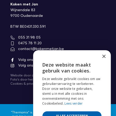
Koken met Jan
Wijnendale 83
9700 Oudenaarde
BTW BE0431.330.591
055 31 98 05
0475 78 11 20
contact@kokenmetjan.be
×
Volg ons op Facebook
Deze website maakt
Volg ons op Instagram
ENGLISH
gebruik van cookies.
Website door
core-graphics.be
NEDERLANDS
Deze website gebruikt cookies om uw
Foto's door
heikki.be
gebruikerservaring te verbeteren.
Cookies & privacy
FRANÇAIS
Door onze website te gebruiken,
stemt u in met alle cookies in
overeenstemming met ons
Cookiebeleid.
Lees verder
"Thermomix" is een gedeponeerd handelsmerk van Vorwerk. Koken
ALLES ACCEPTEREN