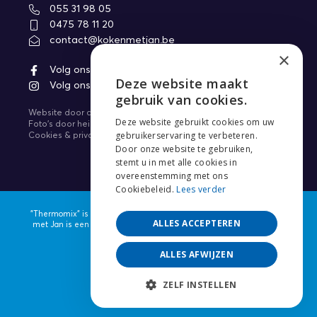
055 31 98 05
0475 78 11 20
contact@kokenmetjan.be
×
Volg ons op Facebook
Deze website maakt
Volg ons op Instagram
ENGLISH
gebruik van cookies.
Website door
core-graphics.be
NEDERLANDS
Deze website gebruikt cookies om uw
Foto's door
heikki.be
gebruikerservaring te verbeteren.
Cookies & privacy
FRANÇAIS
Door onze website te gebruiken,
stemt u in met alle cookies in
overeenstemming met ons
Cookiebeleid.
Lees verder
"Thermomix" is een gedeponeerd handelsmerk van Vorwerk. Koken
ALLES ACCEPTEREN
met Jan is een officiële verdeler van de Vorwerk Thermomix® voor
België, Nederland en Luxemburg.
ALLES AFWIJZEN
ZELF INSTELLEN