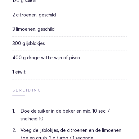
120 g
suiker
2
citroenen, geschild
3
limoenen, geschild
300 g
ijsblokjes
400 g
droge witte wijn of pisco
1
eiwit
BEREIDING
Doe de suiker in de beker en mix, 10 sec. /
snelheid 10
Voeg de ijsblokjes, de citroenen en de limoenen
toe en crush, 3 x turbo / 1 seconde.