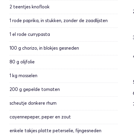
2 teentjes
knoflook
1
rode paprika, in stukken, zonder de zaadlijsten
1 el
rode currypasta
100 g
chorizo, in blokjes gesneden
80 g
olijfolie
1 kg
mosselen
200 g
gepelde tomaten
scheutje
donkere rhum
cayennepeper, peper en zout
enkele takjes
platte peterselie, fijngesneden