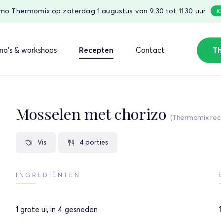
o Thermomix op zaterdag 1 augustus van 9.30 tot 11.30 uur
K
o's & workshops
Recepten
Contact
T
Mosselen met chorizo
(Thermomix rec
Vis
4 porties
INGREDIËNTEN
1
grote ui, in 4 gesneden