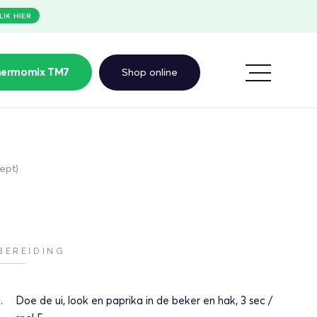
LIK HIER
Shop online
hermomix TM7
ept)
BEREIDING
Doe de ui, look en paprika in de beker en hak, 3 sec /