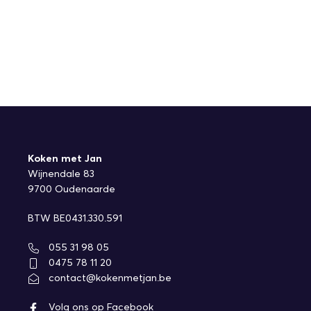
Koken met Jan
Wijnendale 83
9700 Oudenaarde
BTW BE0431.330.591
055 31 98 05
0475 78 11 20
contact@kokenmetjan.be
Volg ons op Facebook