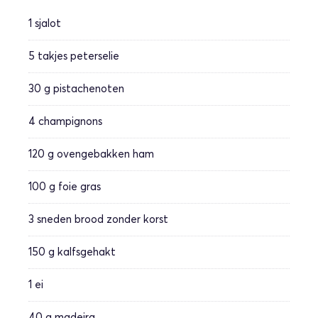
1
sjalot
5 takjes
peterselie
30 g
pistachenoten
4
champignons
120 g
ovengebakken ham
100 g
foie gras
3 sneden
brood zonder korst
150 g
kalfsgehakt
1
ei
40 g
madeira