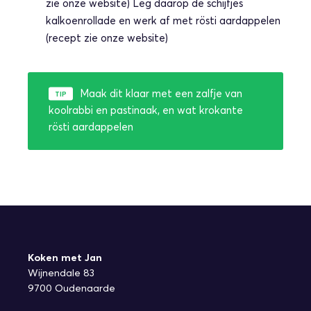
zie onze website) Leg daarop de schijfjes
kalkoenrollade en werk af met rösti aardappelen
(recept zie onze website)
Maak dit klaar met een zalfje van
koolrabbi en pastinaak, en wat krokante
rösti aardappelen
Koken met Jan
Wijnendale 83
9700 Oudenaarde