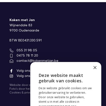
Koken met Jan
Wijnendale 83
9700 Oudenaarde
BTW BE0431.330.591
055 31 98 05
0475 78 11 20
contact@kokenmetjan.be
×
Volg ons op Facebook
Deze website maakt
Volg ons op Instagram
ENGLISH
gebruik van cookies.
Website door
core-graphics.be
NEDERLANDS
Deze website gebruikt cookies om uw
Foto's door
heikki.be
gebruikerservaring te verbeteren.
Cookies & privacy
FRANÇAIS
Door onze website te gebruiken,
stemt u in met alle cookies in