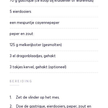
70 g
gastrique (te koop bij kruidenier of warenhuis)
5
eierdooiers
een mespuntje
cayennepeper
peper en zout
125 g
melkerijboter (gesmolten)
3 el
dragonblaadjes, gehakt
3 takjes
kervel, gehakt (optioneel)
BEREIDING
Zet de vlinder op het mes.
Doe de gastrique, eierdooiers, peper, zout en