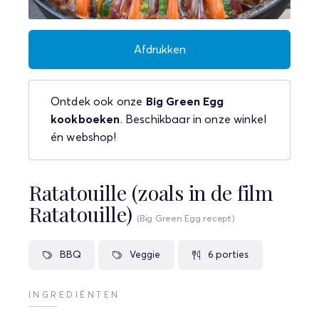
Afdrukken
Ontdek ook onze
Big Green Egg
kookboeken
. Beschikbaar in onze winkel
én webshop!
Ratatouille (zoals in de film
Ratatouille)
(Big Green Egg recept)
BBQ
Veggie
6 porties
INGREDIËNTEN