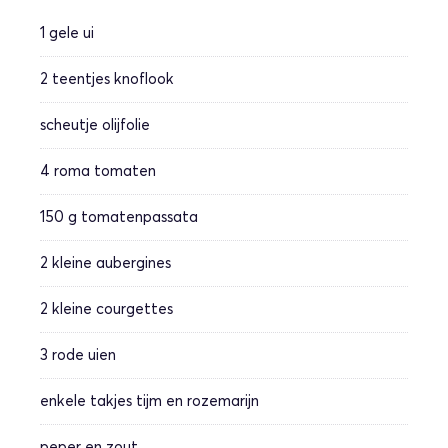
1
gele ui
2
teentjes knoflook
scheutje
olijfolie
4
roma tomaten
150 g
tomatenpassata
2 kleine
aubergines
2 kleine
courgettes
3
rode uien
enkele takjes
tijm en rozemarijn
peper en zout